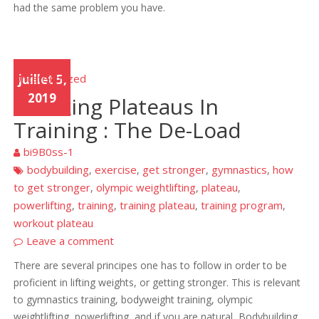
had the same problem you have.
Uncategorized
juillet 5,
2019
Breaking Plateaus In
Training : The De-Load
bi9B0ss-1
bodybuilding
exercise
get stronger
gymnastics
how
,
,
,
,
to get stronger
olympic weightlifting
plateau
,
,
,
powerlifting
training
training plateau
training program
,
,
,
,
workout plateau
Leave a comment
There are several principes one has to follow in order to be
proficient in lifting weights, or getting stronger. This is relevant
to gymnastics training, bodyweight training, olympic
weightlifting, powerlifting, and if you are natural, Bodybuilding.