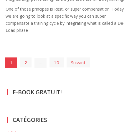
One of those principes is Rest, or super compensation. Today
we are going to look at a specific way you can super
compensate a training cycle by integrating what is called a De-
Load phase
Navigation
2
10
Suivant
1
…
des
articles
E-BOOK GRATUIT!
CATÉGORIES