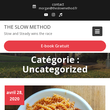
Skip
contact
to
morgan@theslowmethod.fr
content
THE SLOW METHOD
Slow and Steady wins the race
E-book Gratuit
Catégorie :
Uncategorized
avril 28,
2020