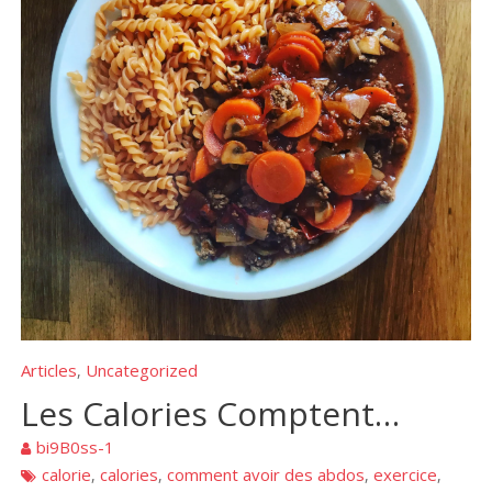
Articles
Uncategorized
,
Les Calories Comptent…
bi9B0ss-1
calorie
calories
comment avoir des abdos
exercice
,
,
,
,