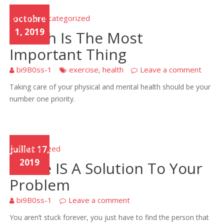
Articles
octobre
Uncategorized
,
1, 2019
Health Is The Most
Important Thing
bi9B0ss-1
exercise
health
Leave a comment
,
Taking care of your physical and mental health should be your
number one priority.
Uncategorized
juillet 17,
2019
There IS A Solution To Your
Problem
bi9B0ss-1
Leave a comment
You aren’t stuck forever, you just have to find the person that