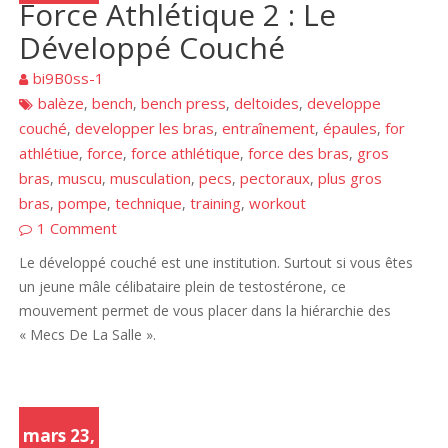
Force Athlétique 2 : Le
Développé Couché
bi9B0ss-1
balèze
bench
bench press
deltoides
developpe
,
,
,
,
couché
developper les bras
entraînement
épaules
for
,
,
,
,
athlétiue
force
force athlétique
force des bras
gros
,
,
,
,
bras
muscu
musculation
pecs
pectoraux
plus gros
,
,
,
,
,
bras
pompe
technique
training
workout
,
,
,
,
1 Comment
Le développé couché est une institution. Surtout si vous êtes
un jeune mâle célibataire plein de testostérone, ce
mouvement permet de vous placer dans la hiérarchie des
« Mecs De La Salle ».
mars 23,