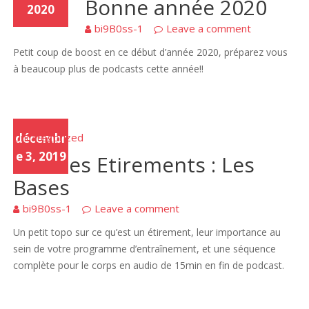
Bonne année 2020
2020
bi9B0ss-1
Leave a comment
Petit coup de boost en ce début d’année 2020, préparez vous
à beaucoup plus de podcasts cette année!!
Uncategorized
décembr
e 3, 2019
23 – Les Etirements : Les
Bases
bi9B0ss-1
Leave a comment
Un petit topo sur ce qu’est un étirement, leur importance au
sein de votre programme d’entraînement, et une séquence
complète pour le corps en audio de 15min en fin de podcast.