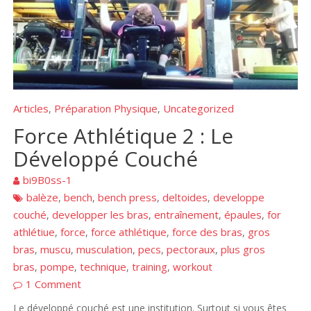
Articles
Préparation Physique
Uncategorized
,
,
Force Athlétique 2 : Le
Développé Couché
bi9B0ss-1
balèze
bench
bench press
deltoides
developpe
,
,
,
,
couché
developper les bras
entraînement
épaules
for
,
,
,
,
athlétiue
force
force athlétique
force des bras
gros
,
,
,
,
bras
muscu
musculation
pecs
pectoraux
plus gros
,
,
,
,
,
bras
pompe
technique
training
workout
,
,
,
,
1 Comment
Le développé couché est une institution. Surtout si vous êtes