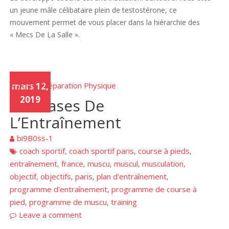
un jeune mâle célibataire plein de testostérone, ce
mouvement permet de vous placer dans la hiérarchie des
« Mecs De La Salle ».
Articles
mars 12,
Préparation Physique
,
2019
Les Bases De
L’Entraînement
bi9B0ss-1
coach sportif
coach sportif paris
course à pieds
,
,
,
entraînement
france
muscu
muscul
musculation
,
,
,
,
,
objectif
objectifs
paris
plan d'entraînement
,
,
,
,
programme d'entraînement
programme de course à
,
pied
programme de muscu
training
,
,
Leave a comment