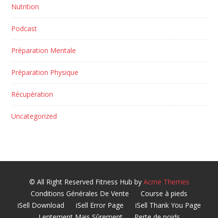
Nutrition
Podcast
Préparation Mentale
Préparation Physique
Récupération
Uncategorized
© All Right Reserved
Fitness Hub by
Acme Themes
Conditions Générales De Vente
Course à pieds
iSell Download
iSell Error Page
iSell Thank You Page
Lentement Mais Sûrement
Perte de poids