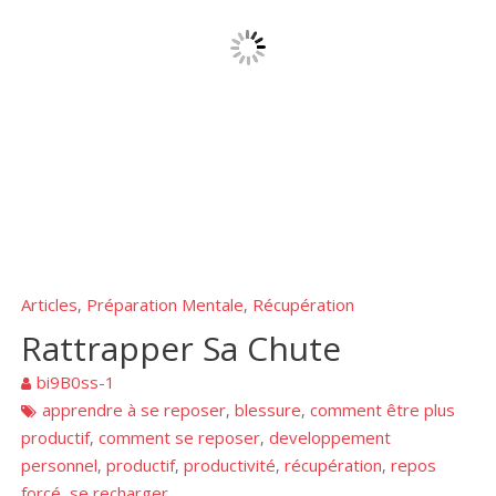
Articles
Préparation Mentale
Récupération
,
,
Rattrapper Sa Chute
bi9B0ss-1
apprendre à se reposer
blessure
comment être plus
,
,
productif
comment se reposer
developpement
,
,
personnel
productif
productivité
récupération
repos
,
,
,
,
forcé
se recharger
,