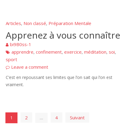
Articles
Non classé
Préparation Mentale
,
,
Apprenez à vous connaître
bi9B0ss-1
apprendre
confinement
exercice
méditation
soi
,
,
,
,
,
sport
Leave a comment
C’est en repoussant ses limites que l’on sait qui l’on est
vraiment.
Navigation
2
4
Suivant
1
…
des