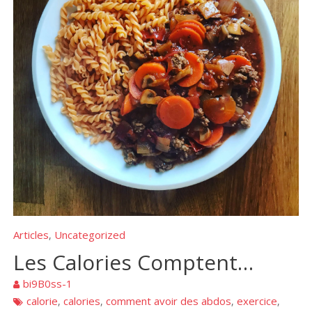
Articles
Uncategorized
,
Les Calories Comptent…
bi9B0ss-1
calorie
calories
comment avoir des abdos
exercice
,
,
,
,