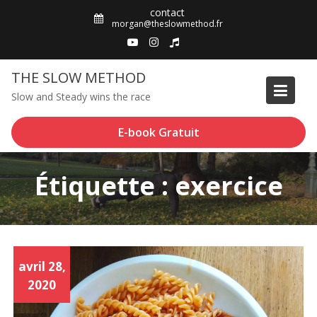
Skip
contact
to
morgan@theslowmethod.fr
content
THE SLOW METHOD
Slow and Steady wins the race
E-book Gratuit
Étiquette : exercice
avril 28,
2020