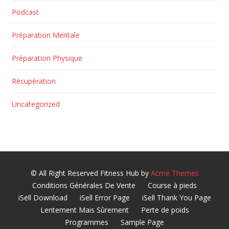
Podcast
Préparation Mentale
Préparation Physique
Récupération
Uncategorized
© All Right Reserved
Fitness Hub by
Acme Themes
Conditions Générales De Vente
Course à pieds
iSell Download
iSell Error Page
iSell Thank You Page
Lentement Mais Sûrement
Perte de poids
Programmes
Sample Page