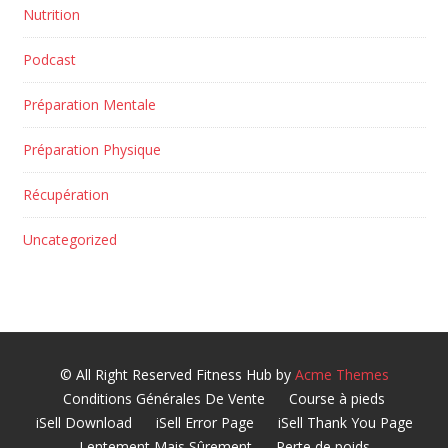
Nutrition
Podcast
Préparation Mentale
Préparation Physique
Récupération
Uncategorized
© All Right Reserved
Fitness Hub by
Acme Themes
Conditions Générales De Vente
Course à pieds
iSell Download
iSell Error Page
iSell Thank You Page
Lentement Mais Sûrement
Perte de poids