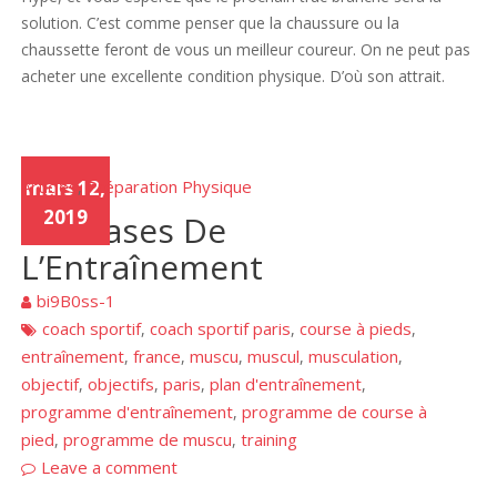
solution. C’est comme penser que la chaussure ou la
chaussette feront de vous un meilleur coureur. On ne peut pas
acheter une excellente condition physique. D’où son attrait.
Articles
mars 12,
Préparation Physique
,
2019
Les Bases De
L’Entraînement
bi9B0ss-1
coach sportif
coach sportif paris
course à pieds
,
,
,
entraînement
france
muscu
muscul
musculation
,
,
,
,
,
objectif
objectifs
paris
plan d'entraînement
,
,
,
,
programme d'entraînement
programme de course à
,
pied
programme de muscu
training
,
,
Leave a comment