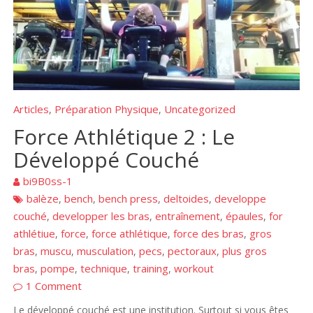
Articles
Préparation Physique
Uncategorized
,
,
Force Athlétique 2 : Le
Développé Couché
bi9B0ss-1
balèze
bench
bench press
deltoides
developpe
,
,
,
,
couché
developper les bras
entraînement
épaules
for
,
,
,
,
athlétiue
force
force athlétique
force des bras
gros
,
,
,
,
bras
muscu
musculation
pecs
pectoraux
plus gros
,
,
,
,
,
bras
pompe
technique
training
workout
,
,
,
,
1 Comment
Le développé couché est une institution. Surtout si vous êtes