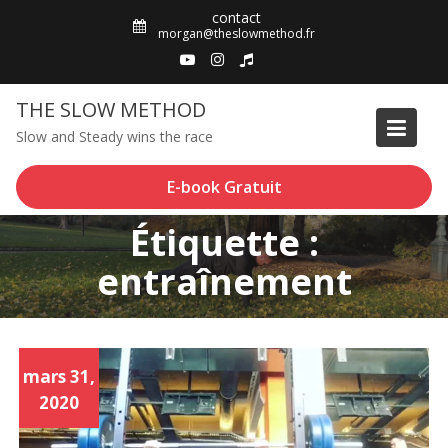
Skip
contact
to
morgan@theslowmethod.fr
content
THE SLOW METHOD
Slow and Steady wins the race
E-book Gratuit
Étiquette :
entraînement
mars 31,
2020