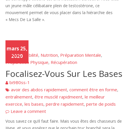
un jeune mâle célibataire plein de testostérone, ce
mouvement permet de vous placer dans la hiérarchie des
« Mecs De La Salle ».
mars 25,
Articles
Mobilité
Nutrition
Préparation Mentale
,
,
,
,
2020
Préparation Physique
Récupération
,
Focalisez-Vous Sur Les Bases
bi9B0ss-1
avoir des abdos rapidement
comment être en forme
,
,
entraînement
être musclé rapidmeent
le meilleur
,
,
exercice
les bases
perdre rapidement
perte de poids
,
,
,
Leave a comment
Vous savez ce qu’il faut faire. Mais vous êtes des chasseurs de
Hype, et vous espérez que le prochain truc branché sera la