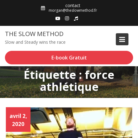
Skip
contact
to
morgan@theslowmethod.fr
content
THE SLOW METHOD
Slow and Steady wins the race
E-book Gratuit
Étiquette : force
athlétique
avril 2,
2020