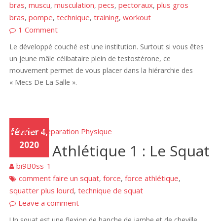
bras
muscu
musculation
pecs
pectoraux
plus gros
,
,
,
,
,
bras
pompe
technique
training
workout
,
,
,
,
1 Comment
Le développé couché est une institution. Surtout si vous êtes
un jeune mâle célibataire plein de testostérone, ce
mouvement permet de vous placer dans la hiérarchie des
« Mecs De La Salle ».
Articles
février 4,
Préparation Physique
,
2020
Force Athlétique 1 : Le Squat
bi9B0ss-1
comment faire un squat
force
force athlétique
,
,
,
squatter plus lourd
technique de squat
,
Leave a comment
Un squat est une flexion de hanche de jambe et de cheville