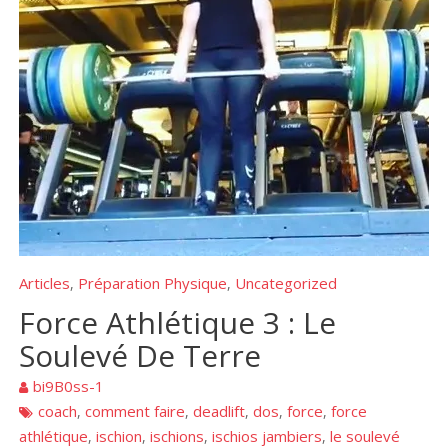
Articles
Préparation Physique
Uncategorized
,
,
Force Athlétique 3 : Le
Soulevé De Terre
bi9B0ss-1
coach
comment faire
deadlift
dos
force
force
,
,
,
,
,
athlétique
ischion
ischions
ischios jambiers
le soulevé
,
,
,
,