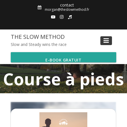
Skip
contact
to
morgan@theslowmethod.fr
content
THE SLOW METHOD
Slow and Steady wins the race
E-BOOK GRATUIT
Course à pieds