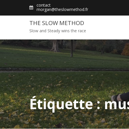
Skip
contact
morgan@theslowmethod.fr
to
content
THE SLOW METHOD
Slow and Steady wins the race
Étiquette : mu