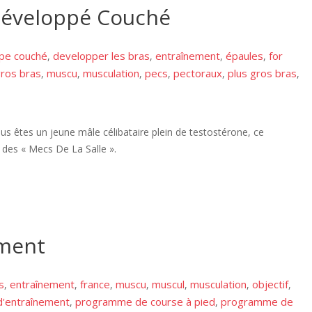
 Développé Couché
pe couché
developper les bras
entraînement
épaules
for
,
,
,
,
ros bras
muscu
musculation
pecs
pectoraux
plus gros bras
,
,
,
,
,
,
ous êtes un jeune mâle célibataire plein de testostérone, ce
des « Mecs De La Salle ».
ement
s
entraînement
france
muscu
muscul
musculation
objectif
,
,
,
,
,
,
,
'entraînement
programme de course à pied
programme de
,
,