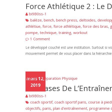
Force Athlétique 2 : Le
bi9B0ss-1
balèze
bench
bench press
deltoides
develop
,
,
,
,
athlétiue
force
force athlétique
force des bras
g
,
,
,
,
pompe
technique
training
workout
,
,
,
1 Comment
Le développé couché est une institution. Surtout si v
mouvement permet de vous placer dans la hiérarchie 
Articles
mars 12,
Préparation Physique
,
2019
Les Bases De L’Entraîn
bi9B0ss-1
coach sportif
coach sportif paris
course à pied
,
,
objectifs
paris
plan d'entraînement
programme d
,
,
,