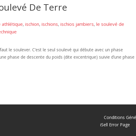
Soulevé De Terre
e athlétique
ischion
ischions
ischios jambiers
le soulevé de
,
,
,
,
echnique
 faut le soulever. C’est le seul soulevé qui débute avec un phase
une phase de descente du poids (dite excentrique) suivie d’une phase
Conditions Géné
iSell Error Page