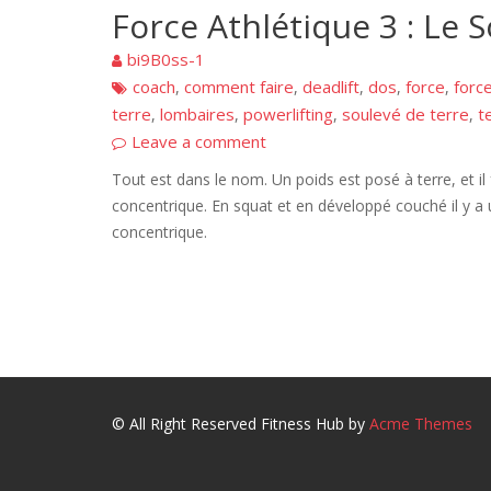
Force Athlétique 3 : Le 
bi9B0ss-1
coach
comment faire
deadlift
dos
force
forc
,
,
,
,
,
terre
lombaires
powerlifting
soulevé de terre
t
,
,
,
,
Leave a comment
Tout est dans le nom. Un poids est posé à terre, et il
concentrique. En squat et en développé couché il y a 
concentrique.
© All Right Reserved
Fitness Hub by
Acme Themes