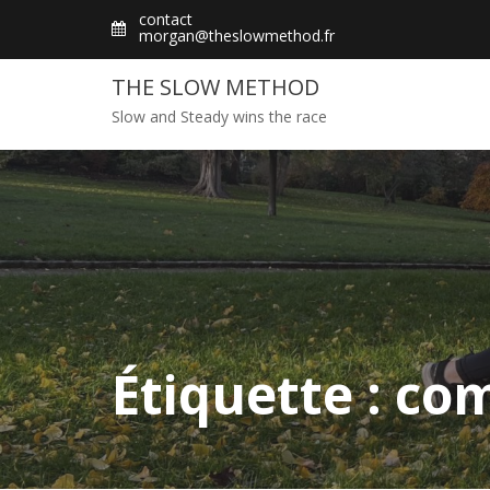
Skip
contact
morgan@theslowmethod.fr
to
content
THE SLOW METHOD
Slow and Steady wins the race
Étiquette : co