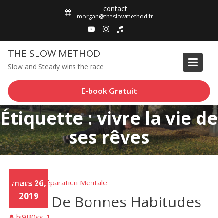
Skip
contact
to
morgan@theslowmethod.fr
content
THE SLOW METHOD
Slow and Steady wins the race
E-book Gratuit
Étiquette : vivre la vie de
ses rêves
Articles
mars 26,
Préparation Mentale
,
2019
Créer De Bonnes Habitudes
bi9B0ss-1