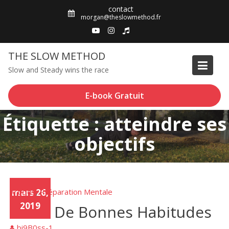
Skip
contact
to
morgan@theslowmethod.fr
content
THE SLOW METHOD
Slow and Steady wins the race
E-book Gratuit
Étiquette : atteindre ses
objectifs
Articles
mars 26,
Préparation Mentale
,
2019
Créer De Bonnes Habitudes
bi9B0ss-1