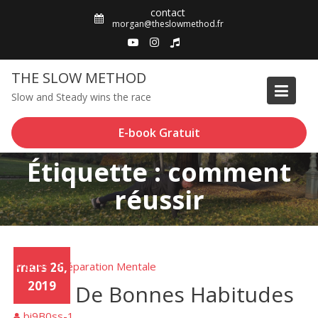
Skip
contact
to
morgan@theslowmethod.fr
content
THE SLOW METHOD
Slow and Steady wins the race
E-book Gratuit
Étiquette : comment
réussir
Articles
mars 26,
Préparation Mentale
,
2019
Créer De Bonnes Habitudes
bi9B0ss-1