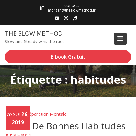
Skip
contact
to
morgan@theslowmethod.fr
content
THE SLOW METHOD
Slow and Steady wins the race
E-book Gratuit
Étiquette : habitudes
Articles
mars 26,
Préparation Mentale
,
2019
Créer De Bonnes Habitudes
bi9B0ss-1