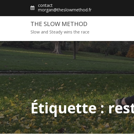
Skip
contact
morgan@theslowmethod.fr
to
content
THE SLOW METHOD
Slow and Steady wins the race
Étiquette : re