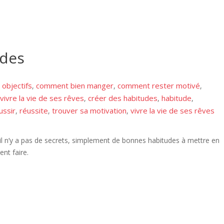
udes
objectifs
comment bien manger
comment rester motivé
,
,
,
ivre la vie de ses rêves
créer des habitudes
habitude
,
,
,
ussir
réussite
trouver sa motivation
vivre la vie de ses rêves
,
,
,
il n’y a pas de secrets, simplement de bonnes habitudes à mettre en
nt faire.