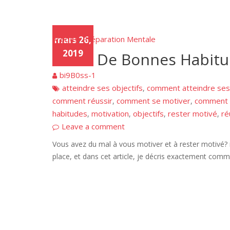
Articles
mars 26,
Préparation Mentale
,
2019
Créer De Bonnes Habit
bi9B0ss-1
atteindre ses objectifs
comment atteindre ses 
,
comment réussir
comment se motiver
comment v
,
,
habitudes
motivation
objectifs
rester motivé
ré
,
,
,
,
Leave a comment
Vous avez du mal à vous motiver et à rester motivé? 
place, et dans cet article, je décris exactement comme