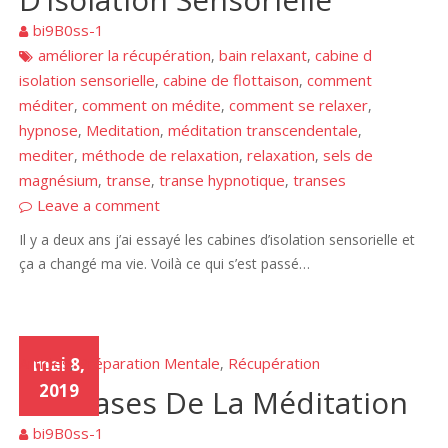
bi9B0ss-1
améliorer la récupération
bain relaxant
cabine d
,
,
isolation sensorielle
cabine de flottaison
comment
,
,
méditer
comment on médite
comment se relaxer
,
,
,
hypnose
Meditation
méditation transcendentale
,
,
,
mediter
méthode de relaxation
relaxation
sels de
,
,
,
magnésium
transe
transe hypnotique
transes
,
,
,
Leave a comment
Il y a deux ans j’ai essayé les cabines d’isolation sensorielle et
ça a changé ma vie. Voilà ce qui s’est passé…
Articles
mai 8,
Préparation Mentale
Récupération
,
,
2019
Les Bases De La Méditation
bi9B0ss-1