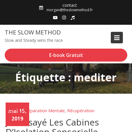
Skip
contact
to
morgan@theslowmethod.fr
content
THE SLOW METHOD
Slow and Steady wins the race
E-book Gratuit
Étiquette : mediter
Articles
mai 15,
Préparation Mentale
Récupération
,
,
2019
J’ai Essayé Les Cabines
D’Isolation Sensorielle