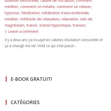
isolation sensorielle
cabine de flottaison
comment
,
,
méditer
comment on médite
comment se relaxer
,
,
,
hypnose
Meditation
méditation transcendentale
,
,
,
mediter
méthode de relaxation
relaxation
sels de
,
,
,
magnésium
transe
transe hypnotique
transes
,
,
,
Leave a comment
Il y a deux ans j’ai essayé les cabines d’isolation sensorielle et
ça a changé ma vie. Voilà ce qui s’est passé…
E-BOOK GRATUIT!
CATÉGORIES