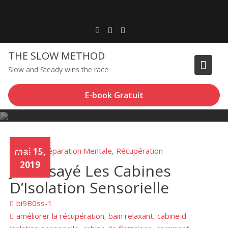
Skip
to
content
THE SLOW METHOD
Slow and Steady wins the race
E-book Gratuit
Articles
mai 15,
Préparation Mentale
Récupération
,
,
2019
J’ai Essayé Les Cabines
D’Isolation Sensorielle
bi9B0ss-1
améliorer la récupération
bain relaxant
cabine d
,
,