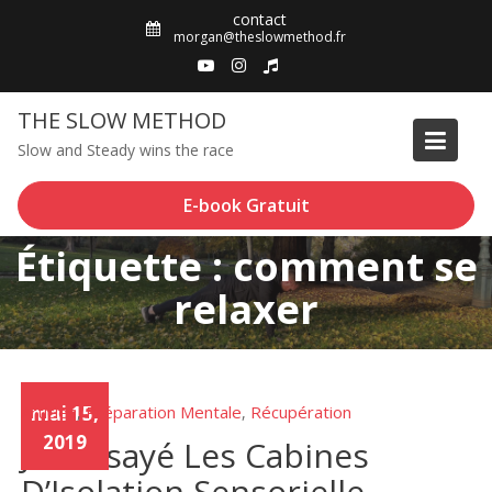
Skip
contact
to
morgan@theslowmethod.fr
content
THE SLOW METHOD
Slow and Steady wins the race
E-book Gratuit
Étiquette : comment se
relaxer
Articles
mai 15,
Préparation Mentale
Récupération
,
,
2019
J’ai Essayé Les Cabines
D’Isolation Sensorielle