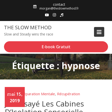
Skip
contact
to
morgan@theslowmethod.fr
content
THE SLOW METHOD
Slow and Steady wins the race
E-book Gratuit
Étiquette : hypnose
Articles
mai 15,
Préparation Mentale
Récupération
,
,
2019
J’ai Essayé Les Cabines
D’Isolation Sensorielle