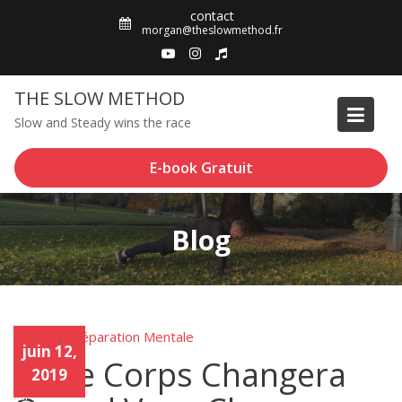
Skip
contact
to
morgan@theslowmethod.fr
content
THE SLOW METHOD
Slow and Steady wins the race
E-book Gratuit
Blog
Articles
Préparation Mentale
,
Articl
juin 12,
es
Votre Corps Changera
,
2019
Prép
arati