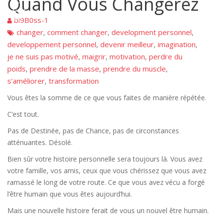
Quand Vous Changerez
on
Ment
ale
bi9B0ss-1
changer
comment changer
development personnel
,
,
,
developpement personnel
devenir meilleur
imagination
,
,
,
je ne suis pas motivé
maigrir
motivation
perdre du
,
,
,
poids
prendre de la masse
prendre du muscle
,
,
,
s'améliorer
transformation
,
Vous êtes la somme de ce que vous faites de manière répétée.
C’est tout.
Pas de Destinée, pas de Chance, pas de circonstances
atténuantes. Désolé.
Bien sûr votre histoire personnelle sera toujours là. Vous avez
votre famille, vos amis, ceux que vous chérissez que vous avez
ramassé le long de votre route. Ce que vous avez vécu a forgé
l’être humain que vous êtes aujourd’hui.
Mais une nouvelle histoire ferait de vous un nouvel être humain.