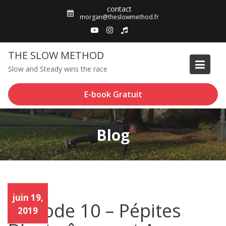
Skip
contact
to
morgan@theslowmethod.fr
content
THE SLOW METHOD
Slow and Steady wins the race
E-book Gratuit
Blog
Podcast
Podc
juin 19,
ast
Episode 10 – Pépites
2019