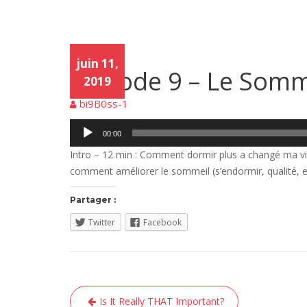
Podcast
Podc
juin 11,
ast
Episode 9 – Le Somm
2019
bi9B0ss-1
Lecteur
00:00
audio
Intro – 12 min : Comment dormir plus a changé ma vie
comment améliorer le sommeil (s’endormir, qualité, et
Partager :
Twitter
Facebook
Navigation
Is It Really THAT Important?