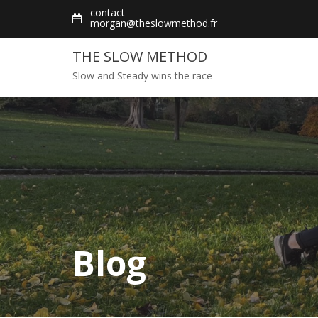
Skip
contact
morgan@theslowmethod.fr
to
content
THE SLOW METHOD
Slow and Steady wins the race
Blog