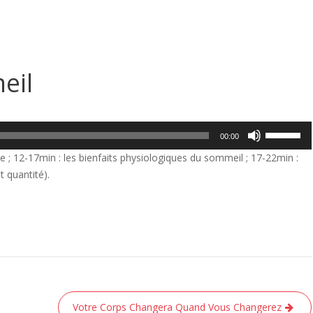
eil
Utilisez
00:00
les
 ; 12-17min : les bienfaits physiologiques du sommeil ; 17-22min :
flèches
 quantité).
haut/bas
pour
augmente
ou
diminuer
le
volume.
Votre Corps Changera Quand Vous Changerez