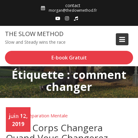
Skip
contact
to
morgan@theslowmethod.fr
content
THE SLOW METHOD
Slow and Steady wins the race
E-book Gratuit
Étiquette : comment
changer
Articles
juin 12,
Préparation Mentale
,
2019
Votre Corps Changera
Quand Vous Changerez