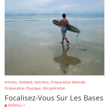
Articles
Mobilité
Nutrition
Préparation Mentale
,
,
,
,
Préparation Physique
Récupération
,
Focalisez-Vous Sur Les Bases
bi9B0ss-1