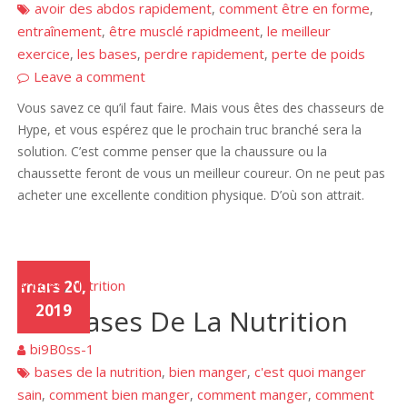
avoir des abdos rapidement
comment être en forme
,
,
entraînement
être musclé rapidmeent
le meilleur
,
,
exercice
les bases
perdre rapidement
perte de poids
,
,
,
Leave a comment
Vous savez ce qu’il faut faire. Mais vous êtes des chasseurs de
Hype, et vous espérez que le prochain truc branché sera la
solution. C’est comme penser que la chaussure ou la
chaussette feront de vous un meilleur coureur. On ne peut pas
acheter une excellente condition physique. D’où son attrait.
Articles
mars 20,
Nutrition
,
2019
Les Bases De La Nutrition
bi9B0ss-1
bases de la nutrition
bien manger
c'est quoi manger
,
,
sain
comment bien manger
comment manger
comment
,
,
,