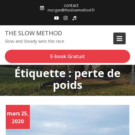
Skip
contact
to
morgan@theslowmethod.fr
content
THE SLOW METHOD
Slow and Steady wins the race
E-book Gratuit
Étiquette : perte de
poids
mars 25,
2020