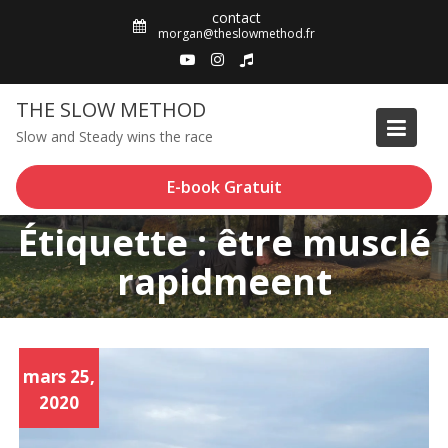
Skip
contact
to
morgan@theslowmethod.fr
content
THE SLOW METHOD
Slow and Steady wins the race
E-book Gratuit
Étiquette : être musclé
rapidmeent
mars 25,
2020