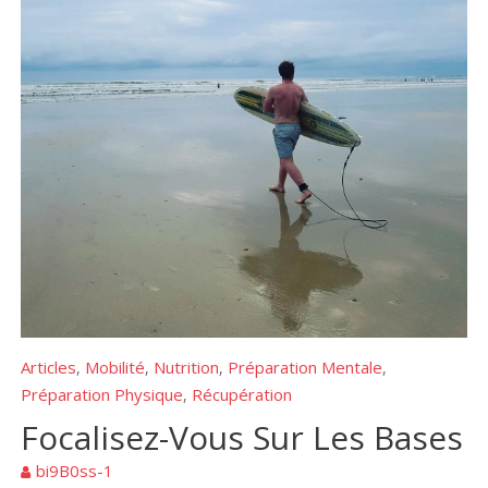
Articles
Mobilité
Nutrition
Préparation Mentale
,
,
,
,
Préparation Physique
Récupération
,
Focalisez-Vous Sur Les Bases
bi9B0ss-1