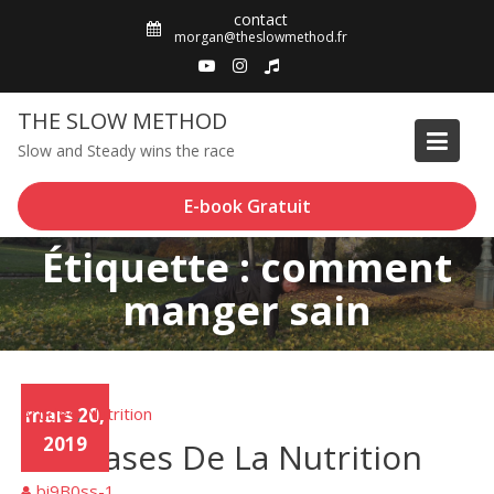
Skip
contact
to
morgan@theslowmethod.fr
content
THE SLOW METHOD
Slow and Steady wins the race
E-book Gratuit
Étiquette : comment
manger sain
Articles
mars 20,
Nutrition
,
2019
Les Bases De La Nutrition
bi9B0ss-1