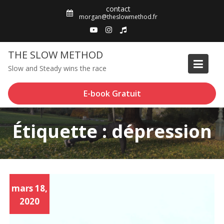
Skip
contact
to
morgan@theslowmethod.fr
content
THE SLOW METHOD
Slow and Steady wins the race
E-book Gratuit
Étiquette : dépression
mars 18,
2020