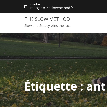
Skip
contact
morgan@theslowmethod.fr
to
content
THE SLOW METHOD
Slow and Steady wins the race
Étiquette : ant