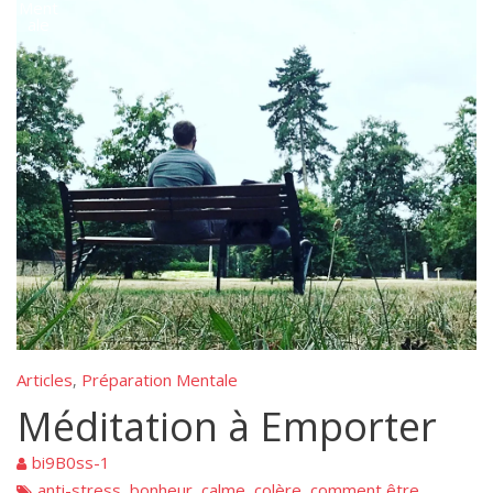
Ment
ale
Articles
Préparation Mentale
,
Méditation à Emporter
bi9B0ss-1
anti-stress
bonheur
calme
colère
comment être
,
,
,
,