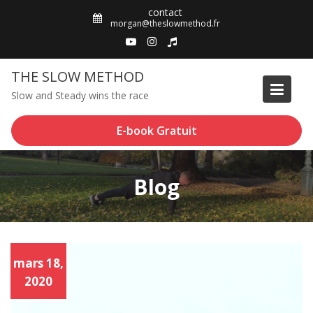
Skip
contact
to
morgan@theslowmethod.fr
content
THE SLOW METHOD
Slow and Steady wins the race
E-book Gratuit
Blog
Articl
mars 18,
es
,
2020
Prép
arati
on