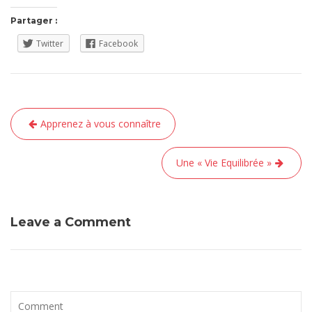
Partager :
Twitter
Facebook
Navigation
Apprenez à vous connaître
de
l’article
Une « Vie Equilibrée »
Leave a Comment