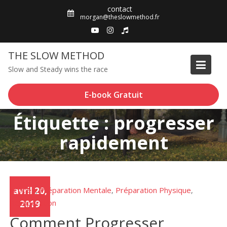
Skip
contact
to
morgan@theslowmethod.fr
content
THE SLOW METHOD
Slow and Steady wins the race
E-book Gratuit
Étiquette : progresser
rapidement
Articles
avril 20,
Préparation Mentale
Préparation Physique
,
,
,
Récupération
2019
Comment Progresser