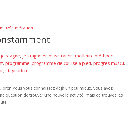
ue
Récupération
,
onstamment
je stagne
je stagne en musculation
meilleure méthode
,
,
,
nt
programme
programme de course à pied
progrès muscu
,
,
,
,
nt
stagnation
,
méliorer. Vous vous connaissez déjà un peu mieux, vous avez
une question de trouver une nouvelle activité, mais de trouvez les
route