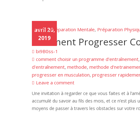
Articles
avril 20,
Préparation Mentale
Préparation Physiq
,
,
2019
Comment Progresser C
bi9B0ss-1
comment choisir un programme d'entraînement
d'entraînement
methode
methode d'netraineme
,
,
progresser en musculation
progresser rapideme
,
Leave a comment
Une invitation à regarder ce que vous faites et à l’a
accumulé du savoir au fils des mois, et ce n’est plus 
moyens de passer à travers les obstacles sur votre 