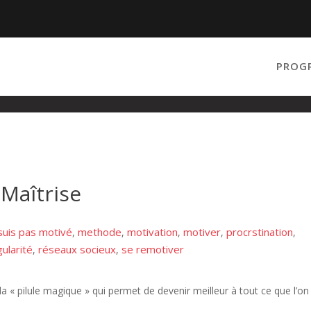
PROG
 Maîtrise
suis pas motivé
methode
motivation
motiver
procrstination
,
,
,
,
,
gularité
réseaux socieux
se remotiver
,
,
la « pilule magique » qui permet de devenir meilleur à tout ce que l’on