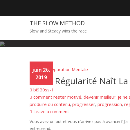
Skip
to
content
THE SLOW METHOD
Slow and Steady wins the race
Articles
juin 26,
Préparation Mentale
,
2019
De La Régularité Naît La
bi9B0ss-1
comment rester motivé
devenir meilleur
je ne 
,
,
produire du contenu
progresser
progression
ré
,
,
,
Leave a comment
Vous avez un but et vous n’arrivez pas à avancer? J’ai 
entreprend.