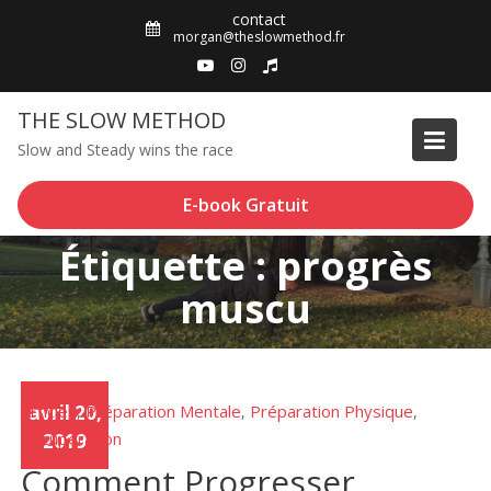
Skip
contact
to
morgan@theslowmethod.fr
content
THE SLOW METHOD
Slow and Steady wins the race
E-book Gratuit
Étiquette : progrès
muscu
Articles
avril 20,
Préparation Mentale
Préparation Physique
,
,
,
Récupération
2019
Comment Progresser