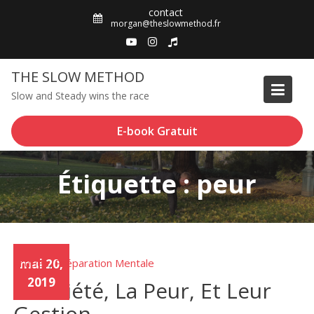
Skip
contact
to
morgan@theslowmethod.fr
content
THE SLOW METHOD
Slow and Steady wins the race
E-book Gratuit
Étiquette : peur
Articles
mai 20,
Préparation Mentale
,
2019
L’Anxiété, La Peur, Et Leur
Gestion