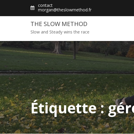
Skip
contact
morgan@theslowmethod.fr
to
content
THE SLOW METHOD
Slow and Steady wins the race
Étiquette : gé