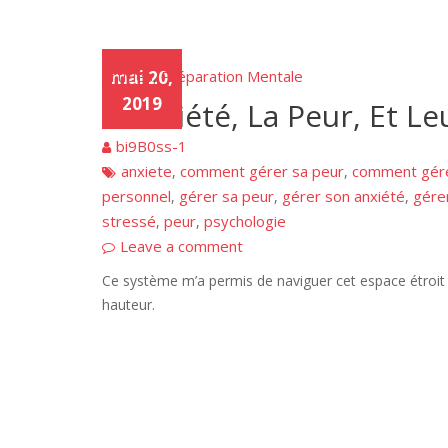
Articles
mai 20,
Préparation Mentale
,
2019
L’Anxiété, La Peur, Et L
bi9B0ss-1
anxiete
comment gérer sa peur
comment gére
,
,
personnel
gérer sa peur
gérer son anxiété
gére
,
,
,
stressé
peur
psychologie
,
,
Leave a comment
Ce système m’a permis de naviguer cet espace étroit ent
hauteur.