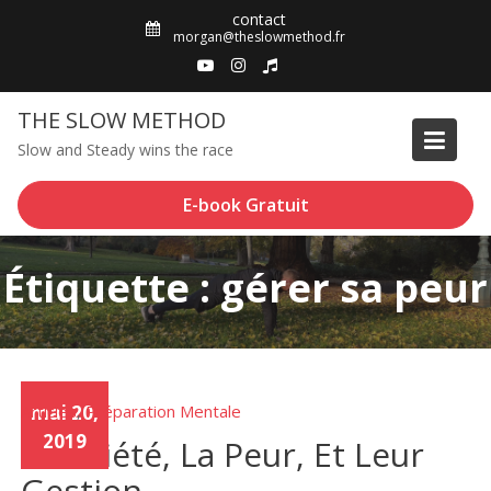
Skip
contact
to
morgan@theslowmethod.fr
content
THE SLOW METHOD
Slow and Steady wins the race
E-book Gratuit
Étiquette : gérer sa peur
Articles
mai 20,
Préparation Mentale
,
2019
L’Anxiété, La Peur, Et Leur
Gestion