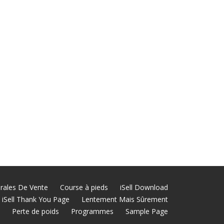
rales De Vente
Course à pieds
iSell Download
iSell Thank You Page
Lentement Mais Sûrement
Perte de poids
Programmes
Sample Page