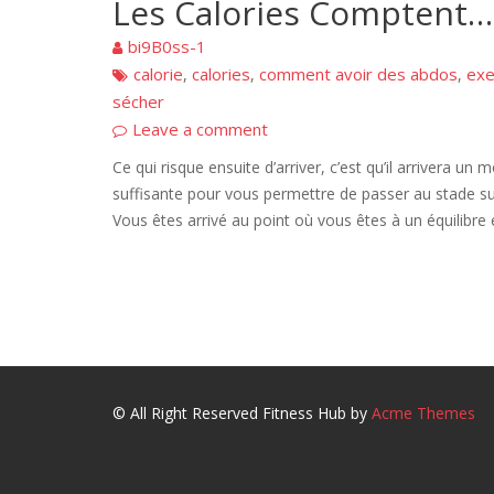
Les Calories Comptent…
bi9B0ss-1
calorie
calories
comment avoir des abdos
exe
,
,
,
sécher
Leave a comment
Ce qui risque ensuite d’arriver, c’est qu’il arrivera 
suffisante pour vous permettre de passer au stade suiv
Vous êtes arrivé au point où vous êtes à un équilibre e
© All Right Reserved
Fitness Hub by
Acme Themes