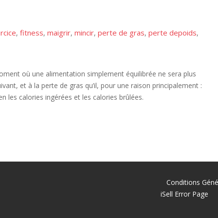
rcice
fitness
maigrir
mincir
perte de gras
perte depoids
,
,
,
,
,
,
un moment où une alimentation simplement équilibrée ne sera plus
ant, et à la perte de gras qu’il, pour une raison principalement :
n les calories ingérées et les calories brûlées.
Conditions Géné
iSell Error Page