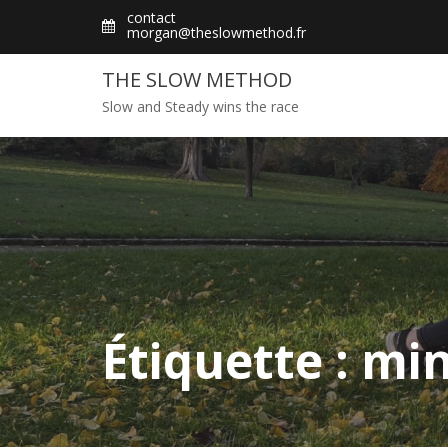
Skip
contact
morgan@theslowmethod.fr
to
content
THE SLOW METHOD
Slow and Steady wins the race
Étiquette : min