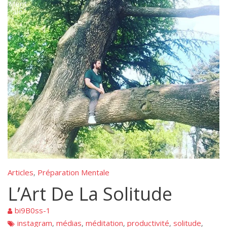
Ment
ale
Articles
Préparation Mentale
,
L’Art De La Solitude
bi9B0ss-1
instagram
médias
méditation
productivité
solitude
,
,
,
,
,