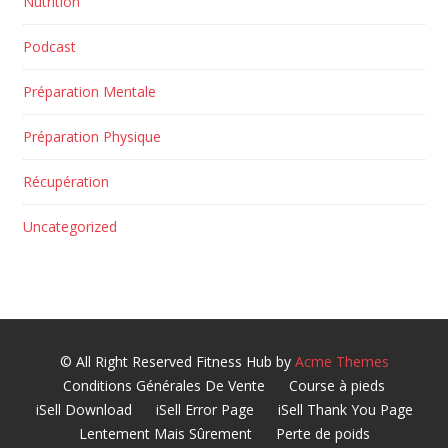
Nutrition
Podcast
Préparation Mentale
Préparation Physique
Récupération
Uncategorized
© All Right Reserved
Fitness Hub by
Acme Themes
Conditions Générales De Vente
Course à pieds
iSell Download
iSell Error Page
iSell Thank You Page
Lentement Mais Sûrement
Perte de poids