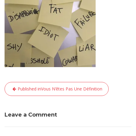
Navigation
Published in
Vous N’êtes Pas Une Définition
de
l’article
Leave a Comment