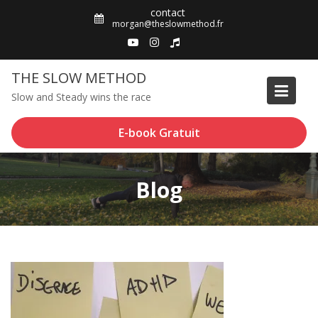
Skip
contact
to
morgan@theslowmethod.fr
content
THE SLOW METHOD
Slow and Steady wins the race
E-book Gratuit
Blog