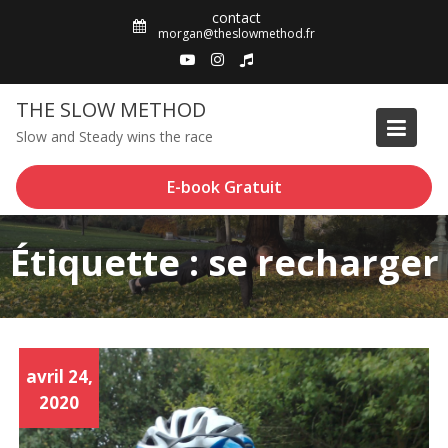
Skip
contact
to
morgan@theslowmethod.fr
content
THE SLOW METHOD
Slow and Steady wins the race
E-book Gratuit
Étiquette : se recharger
avril 24,
2020