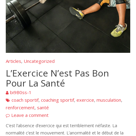
Articles
Uncategorized
,
L’Exercice N’est Pas Bon
Pour La Santé
bi9B0ss-1
coach sportif
coaching sportif
exercice
musculation
,
,
,
,
renforcement
santé
,
Leave a comment
C’est l’absence d’exercice qui est terriblement néfaste. La
normalité c’est le mouvement. L’anormalité et le début de la