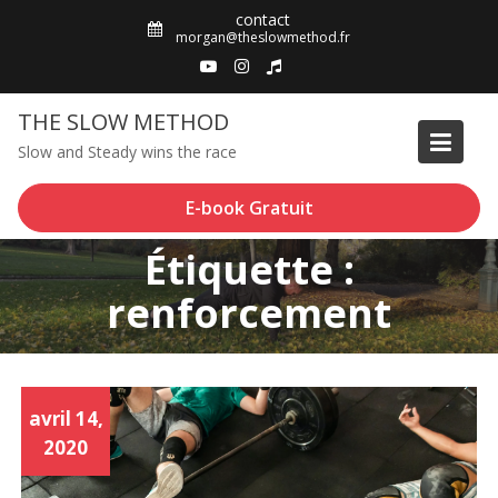
Skip
contact
to
morgan@theslowmethod.fr
content
THE SLOW METHOD
Slow and Steady wins the race
E-book Gratuit
Étiquette :
renforcement
avril 14,
2020