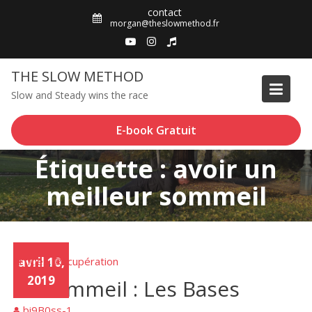
Skip
contact
to
morgan@theslowmethod.fr
content
THE SLOW METHOD
Slow and Steady wins the race
E-book Gratuit
Étiquette : avoir un
meilleur sommeil
Articles
avril 10,
Récupération
,
2019
Le Sommeil : Les Bases
bi9B0ss-1