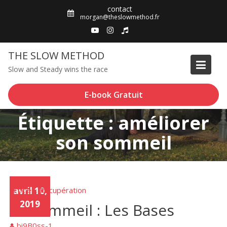
Skip
contact
to
morgan@theslowmethod.fr
content
THE SLOW METHOD
Slow and Steady wins the race
E-book Gratuit
Étiquette : améliorer
son sommeil
Articles
avril 10,
Récupération
,
2019
Le Sommeil : Les Bases
bi9B0ss-1