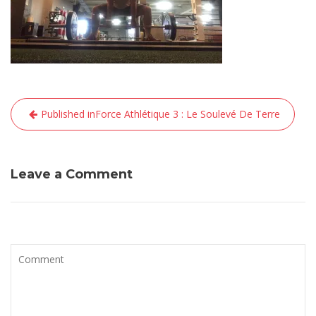
Navigation
Published in
Force Athlétique 3 : Le Soulevé De Terre
de
l’article
Leave a Comment