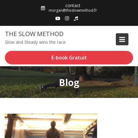
Skip
contact
to
morgan@theslowmethod.fr
content
THE SLOW METHOD
Slow and Steady wins the race
E-book Gratuit
Blog