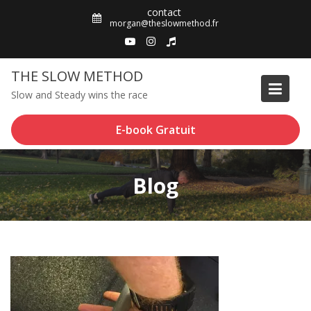
Skip
contact
to
morgan@theslowmethod.fr
content
THE SLOW METHOD
Slow and Steady wins the race
E-book Gratuit
Blog