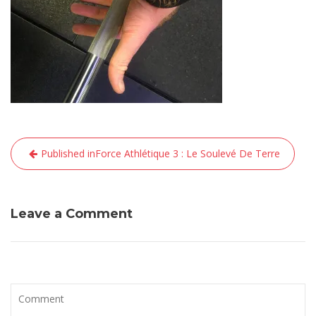
Navigation
Published in
Force Athlétique 3 : Le Soulevé De Terre
de
l’article
Leave a Comment