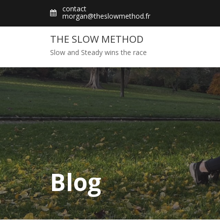
Skip
contact
morgan@theslowmethod.fr
to
content
THE SLOW METHOD
Slow and Steady wins the race
Blog