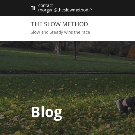
Skip
contact
morgan@theslowmethod.fr
to
content
THE SLOW METHOD
Slow and Steady wins the race
Blog