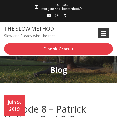
Skip
contact
to
morgan@theslowmethod.fr
content
THE SLOW METHOD
Slow and Steady wins the race
E-book Gratuit
Blog
Podcast
Podc
juin 5,
ast
Episode 8 – Patrick
2019