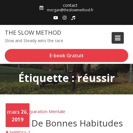
Skip
contact
to
morgan@theslowmethod.fr
content
THE SLOW METHOD
Slow and Steady wins the race
E-book Gratuit
Étiquette : réussir
Articles
mars 26,
Préparation Mentale
,
2019
Créer De Bonnes Habitudes
bi9B0ss-1