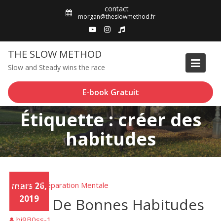
Skip
contact
to
morgan@theslowmethod.fr
content
THE SLOW METHOD
Slow and Steady wins the race
E-book Gratuit
Étiquette : créer des
habitudes
Articles
mars 26,
Préparation Mentale
,
2019
Créer De Bonnes Habitudes
bi9B0ss-1