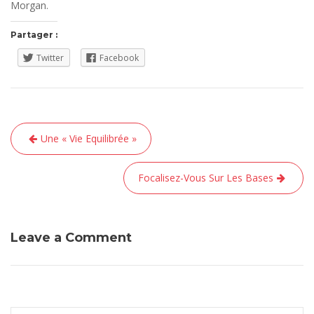
Morgan.
Partager :
Twitter
Facebook
Navigation
Une « Vie Equilibrée »
de
l’article
Focalisez-Vous Sur Les Bases
Leave a Comment