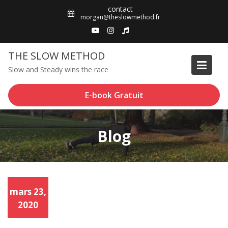
Skip
contact
to
morgan@theslowmethod.fr
content
THE SLOW METHOD
Slow and Steady wins the race
E-book Gratuit
Blog
mars 23,
2020