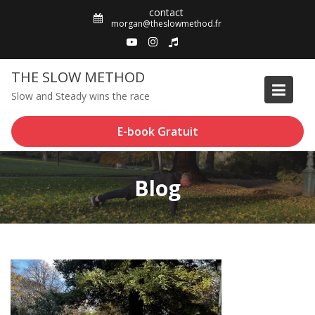
Skip
contact
to
morgan@theslowmethod.fr
content
THE SLOW METHOD
Slow and Steady wins the race
E-book Gratuit
Blog